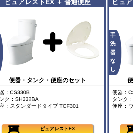
ピュアレストEX ＋ 普通便座
ピュア
手
洗
器
な
し
便器・タンク・便座のセット
器：CS330B
便器：CS
ンク：SH332BA
タンク：S
座：スタンダードタイプ TCF301
便座：ウォ
ピュアレストEX