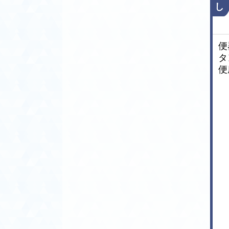
林市、玉村町、千代田町、嬬恋村、
し
富岡市、中之条町、長野原町、南牧
村、沼田市、東吾妻町、藤岡市、前
橋市、みどり市、みなかみ町、明和
便
町、吉岡町
タ
【埼玉県】
便
上尾市、朝霞市、伊奈町、入間市、
小鹿野町、小川町、桶川市、越生
町、春日部市、加須市、神川町、上
里町、川口市、川越市、川島町、北
本市、行田市、久喜市、熊谷市、鴻
巣市、越谷市、さいたま市、坂戸
市、幸手市、狭山市、志木市、白岡
市、杉戸町、草加市、秩父市、鶴ヶ
島市、ときがわ町、所沢市、戸田
市、長瀞町、滑川町、新座市、蓮田
市、鳩山町、羽生市、飯能市、東秩
父村、東松山市、日高市、深谷市、
富士見市、ふじみ野市、本庄市、松
伏町、三郷市、美里町、皆野町、宮