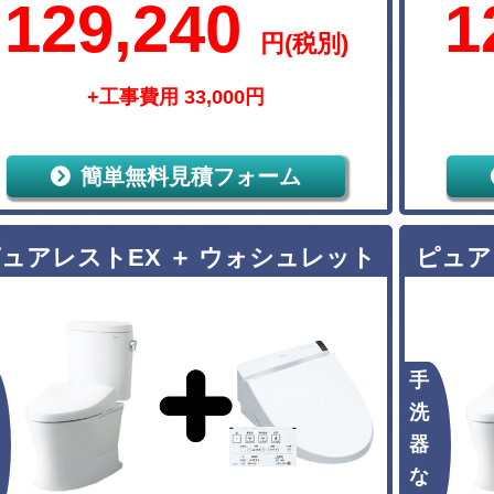
129,240
1
円(税別)
+工事費用 33,000円
簡単無料見積フォーム
ュアレストEX ＋ ウォシュレット
ピュア
手
洗
器
な