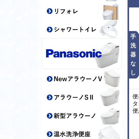
手
洗
器
な
し
便
タ
便