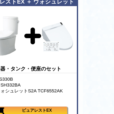
レストEX ＋ ウォシュレット
便器・タンク・便座のセット
330B
H332BA
シュレットS2A TCF6552AK
ピュアレストEX