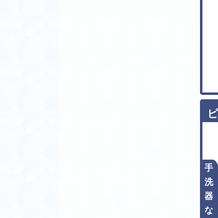
手市、那珂市、行方市、坂東市、日
立市、常陸太田市、常陸大宮市、ひ
たちなか市、鉾田市、水戸市、美浦
村、守谷市、八千代町、結城市、竜
ケ崎市
【栃木県】
足利市、市貝町、宇都宮市、大田原
市、小山市、鹿沼市、上三川町、さ
くら市、佐野市、塩谷町、下野市、
高根沢町、栃木市、那珂川町、那須
ピ
町、那須烏山市、那須塩原市、日光
市、野木町、芳賀町、益子町、壬生
町、真岡市、茂木町、矢板市
【群馬県】
安中市、伊勢崎市、板倉町、上野
手
村、邑楽町、大泉町、太田市、片品
洗
村、川場村、神流町、甘楽町、桐生
器
市、草津町、渋川市、下仁田町、昭
和村、榛東村、高崎市、高山村、館
な