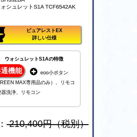
シュレットS1A TCF6542AK
ピュアレストEX
詳しい仕様
ウォシュレットS1Aの特徴
共通機能
eoo小ボタン
REEN MAX専用品のみ）、リモコ
便器洗浄、リモコン
：
210,400円（税別）