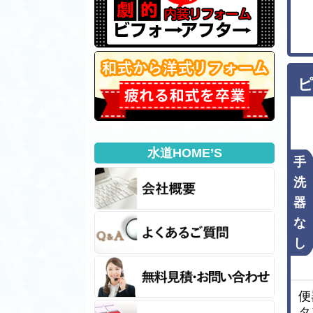
ピ
水道HOME’S
手
洗
器
な
し
便
タ