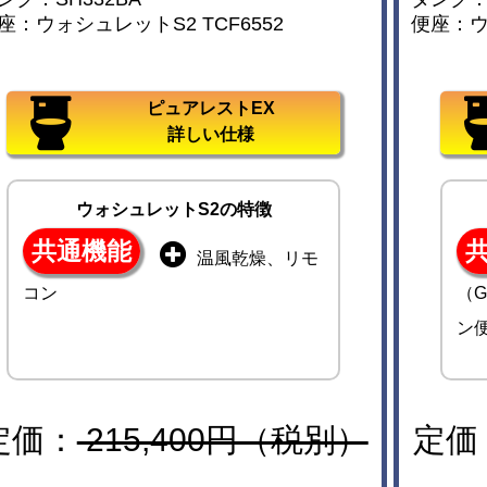
座：ウォシュレットS2 TCF6552
便座：ウォ
ピュアレストEX
詳しい仕様
ウォシュレットS2の特徴
共通機能
温風乾燥、リモ
コン
（G
ン
定価：
215,400円（税別）
定価