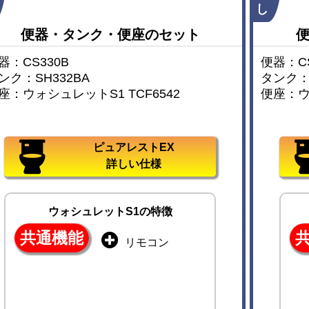
し
便器・タンク・便座のセット
器：CS330B
便器：CS
ンク：SH332BA
タンク：S
座：ウォシュレットS1 TCF6542
便座：ウ
ピュアレストEX
詳しい仕様
ウォシュレットS1の特徴
共通機能
リモコン