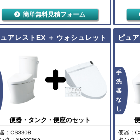
簡単無料見積フォーム
ュアレストEX ＋ ウォシュレット
ピュア
手
洗
器
な
し
便器・タンク・便座のセット
器：CS330B
便器：CS
ンク：SH332BA
タンク：S