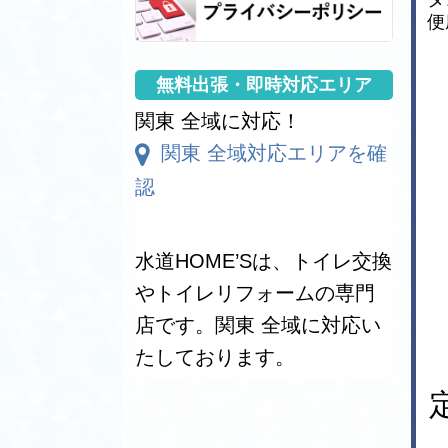
便
無料出張・即時対応エリア
関東 全域に対応！
関東 全域対応エリアを確
認
関東対応エリア
【茨城県】
水道HOME’Sは、トイレ交換
阿見町、石岡市、潮来市、稲敷市、
やトイレリフォームの専門
茨城町、牛久市、大洗町、小美玉
店です。関東 全域に対応い
市、笠間市、鹿嶋市、かすみがうら
市、神栖市、河内町、北茨城市、古
たしております。
河市、五霞町、境町、桜川市、下妻
市、常総市、城里町、大子町、高萩
市、筑西市、つくば市、つくばみら
い市、土浦市、東海村、利根町、取