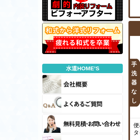
手
水道HOME’S
洗
器
な
し
便
タ