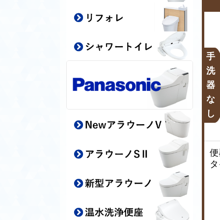
手
洗
器
な
し
便
タ