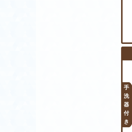
手市、那珂市、行方市、坂東市、日
立市、常陸太田市、常陸大宮市、ひ
たちなか市、鉾田市、水戸市、美浦
村、守谷市、八千代町、結城市、竜
ケ崎市
【栃木県】
足利市、市貝町、宇都宮市、大田原
市、小山市、鹿沼市、上三川町、さ
くら市、佐野市、塩谷町、下野市、
高根沢町、栃木市、那珂川町、那須
町、那須烏山市、那須塩原市、日光
市、野木町、芳賀町、益子町、壬生
町、真岡市、茂木町、矢板市
手
【群馬県】
洗
安中市、伊勢崎市、板倉町、上野
器
村、邑楽町、大泉町、太田市、片品
付
村、川場村、神流町、甘楽町、桐生
市、草津町、渋川市、下仁田町、昭
き
和村、榛東村、高崎市、高山村、館