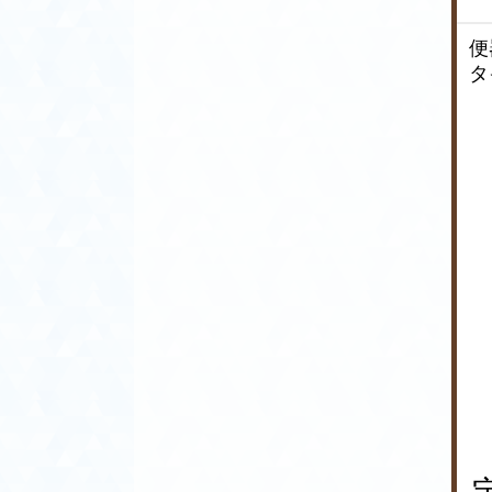
林市、玉村町、千代田町、嬬恋村、
富岡市、中之条町、長野原町、南牧
便
村、沼田市、東吾妻町、藤岡市、前
タ
橋市、みどり市、みなかみ町、明和
町、吉岡町
【埼玉県】
上尾市、朝霞市、伊奈町、入間市、
小鹿野町、小川町、桶川市、越生
町、春日部市、加須市、神川町、上
里町、川口市、川越市、川島町、北
本市、行田市、久喜市、熊谷市、鴻
巣市、越谷市、さいたま市、坂戸
市、幸手市、狭山市、志木市、白岡
市、杉戸町、草加市、秩父市、鶴ヶ
島市、ときがわ町、所沢市、戸田
市、長瀞町、滑川町、新座市、蓮田
市、鳩山町、羽生市、飯能市、東秩
父村、東松山市、日高市、深谷市、
富士見市、ふじみ野市、本庄市、松
伏町、三郷市、美里町、皆野町、宮