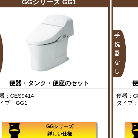
GGシリーズ GG1
手
洗
器
な
し
便器・タンク・便座のセット
器：CES9414
便器：CE
イプ：GG1
タイプ：
GGシリーズ
詳しい仕様