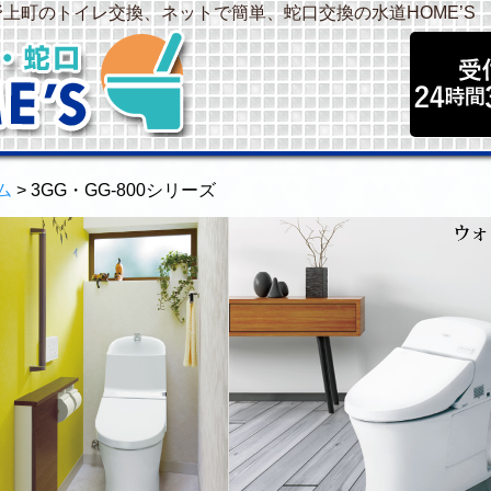
中野上町のトイレ交換、ネットで簡単、蛇口交換の水道HOME’S
ム
> 3GG・GG-800シリーズ