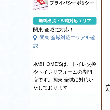
無料出張・即時対応エリア
関東 全域に対応！
関東 全域対応エリアを確
認
関東対応エリア
【茨城県】
水道HOME’Sは、トイレ交換
阿見町、石岡市、潮来市、稲敷市、
やトイレリフォームの専門
茨城町、牛久市、大洗町、小美玉
店です。関東 全域に対応い
市、笠間市、鹿嶋市、かすみがうら
市、神栖市、河内町、北茨城市、古
たしております。
河市、五霞町、境町、桜川市、下妻
市、常総市、城里町、大子町、高萩
市、筑西市、つくば市、つくばみら
い市、土浦市、東海村、利根町、取