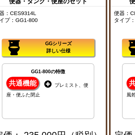
便器・タンク・便座のセット
器：CES9314L
便器：CE
イプ：GG1-800
タイプ：G
GGシリーズ
詳しい仕様
GG1-800の特徴
共通機能
プレミスト、便
座・便ふた閉止
風