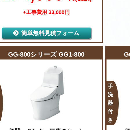
+工事費用 33,000円
簡単無料見積フォーム
GG-800シリーズ GG1-800
G
手
洗
器
付
き