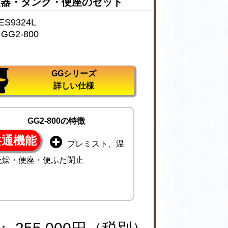
便器・タンク・便座のセット
S9324L
G2-800
GGシリーズ
詳しい仕様
GG2-800の特徴
共通機能
プレミスト、温
乾燥・便座・便ふた閉止