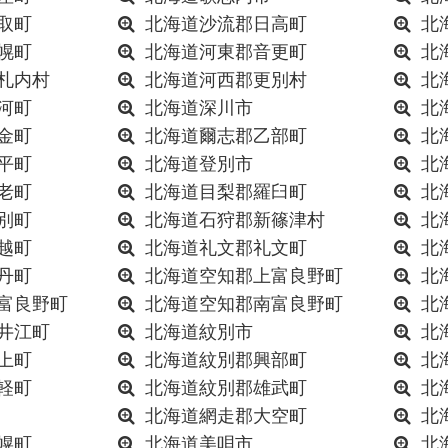
取町
北海道沙流郡日高町
北
幌町
北海道河東郡音更町
北
札内村
北海道河西郡更別村
北
河町
北海道深川市
北
金町
北海道爾志郡乙部町
北
平町
北海道登別市
北
老町
北海道目梨郡羅臼町
北
別町
北海道石狩郡新篠津村
北
越町
北海道礼文郡礼文町
北
丹町
北海道空知郡上富良野町
北
富良野町
北海道空知郡南富良野町
北
井江町
北海道紋別市
北
上町
北海道紋別郡興部町
北
軽町
北海道紋別郡雄武町
北
北海道網走郡大空町
北
幌町
北海道美唄市
北