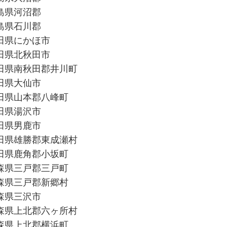
島県河沼郡
島県石川郡
田県にかほ市
田県北秋田市
田県南秋田郡井川町
田県大仙市
田県山本郡八峰町
田県湯沢市
田県男鹿市
田県雄勝郡東成瀬村
田県鹿角郡小坂町
森県三戸郡三戸町
森県三戸郡新郷村
森県三沢市
森県上北郡六ヶ所村
森県上北郡横浜町