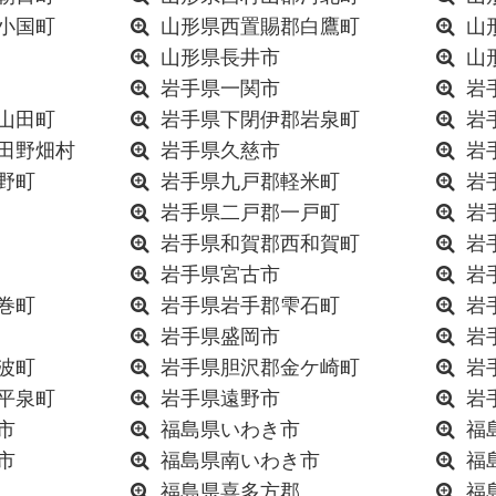
小国町
山形県西置賜郡白鷹町
山
山形県長井市
山
岩手県一関市
岩
山田町
岩手県下閉伊郡岩泉町
岩
田野畑村
岩手県久慈市
岩
野町
岩手県九戸郡軽米町
岩
岩手県二戸郡一戸町
岩
岩手県和賀郡西和賀町
岩
岩手県宮古市
岩
巻町
岩手県岩手郡雫石町
岩
岩手県盛岡市
岩
波町
岩手県胆沢郡金ケ崎町
岩
平泉町
岩手県遠野市
岩
市
福島県いわき市
福
市
福島県南いわき市
福
福島県喜多方郡
福