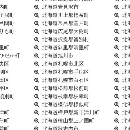
内町
北海道岩見沢市
北
子屈町
北海道川上郡標茶町
北
呂間町
北海道常呂郡置戸町
北
りも町
北海道広尾郡大樹町
北
北海道択捉郡留別村
北
里町
北海道斜里郡清里町
北
ひだか町
北海道旭川市
北
央区
北海道札幌市北区
北
別区
北海道札幌市手稲区
北
田区
北海道札幌市白石区
北
平区
北海道松前郡松前町
北
頓別町
北海道枝幸郡枝幸町
北
北海道様似郡様似町
北
津町
北海道樺戸郡新十津川町
北
臼町
北海道檜山郡上ノ国町
北
差町
北海道歌志内市
北