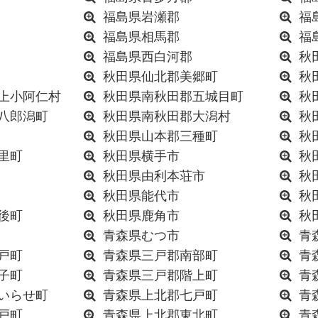
福島県岩瀬郡
福
福島県相馬郡
福
福島県西白河郡
秋
秋田県仙北郡美郷町
秋
上小阿仁村
秋田県南秋田郡五城目町
秋
八郎潟町
秋田県南秋田郡大潟村
秋
秋田県山本郡三種町
秋
里町
秋田県横手市
秋
秋田県由利本荘市
秋
秋田県能代市
秋
後町
秋田県鹿角市
秋
青森県むつ市
青
戸町
青森県三戸郡南部町
青
子町
青森県三戸郡階上町
青
いらせ町
青森県上北郡七戸町
青
戸町
青森県上北郡東北町
青