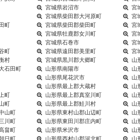
宮城県岩沼市
宮
宮城県柴田郡大河原町
宮
田町
宮城県柴田郡柴田町
宮
宮城県牡鹿郡女川町
宮
宮城県石巻市
宮
谷町
宮城県遠田郡美里町
宮
衡村
宮城県黒川郡大郷町
山
大石田町
山形県南陽市
山
山形県尾花沢市
山
山形県最上郡大蔵村
山
上町
山形県最上郡真室川町
山
山町
山形県最上郡鮭川村
山
中山町
山形県東村山郡山辺町
山
三川町
山形県東田川郡庄内町
山
高畠町
山形県米沢市
山
朝日町
山形県西村山郡河北町
山