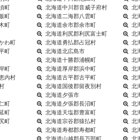
頃町
北海道中川郡音威子府村
北
飯町
北海道二海郡八雲町
北
木町
北海道余市郡余市町
北
北海道利尻郡利尻富士町
北
かわ町
北海道勇払郡占冠村
北
平町
北海道北広島市
北
北海道十勝郡浦幌町
北
岸町
北海道厚岸郡浜中町
北
恵内村
北海道古平郡古平町
北
村
北海道国後郡留夜別村
北
北海道夕張市
北
仁町
北海道夕張郡長沼町
北
延町
北海道天塩郡豊富町
北
尻町
北海道宗谷郡猿払村
北
北海道寿都郡寿都町
北
北海道山越郡長万部町
北