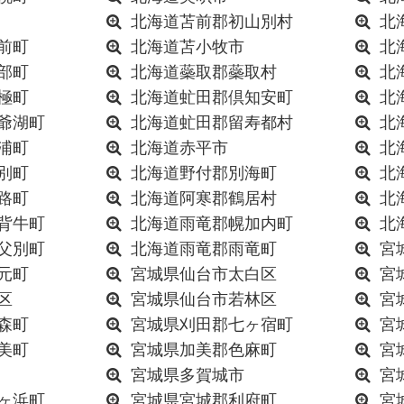
北海道苫前郡初山別村
北
前町
北海道苫小牧市
北
部町
北海道蘂取郡蘂取村
北
極町
北海道虻田郡倶知安町
北
爺湖町
北海道虻田郡留寿都村
北
浦町
北海道赤平市
北
別町
北海道野付郡別海町
北
路町
北海道阿寒郡鶴居村
北
背牛町
北海道雨竜郡幌加内町
北
父別町
北海道雨竜郡雨竜町
宮
元町
宮城県仙台市太白区
宮
区
宮城県仙台市若林区
宮
森町
宮城県刈田郡七ヶ宿町
宮
美町
宮城県加美郡色麻町
宮
宮城県多賀城市
宮
ヶ浜町
宮城県宮城郡利府町
宮