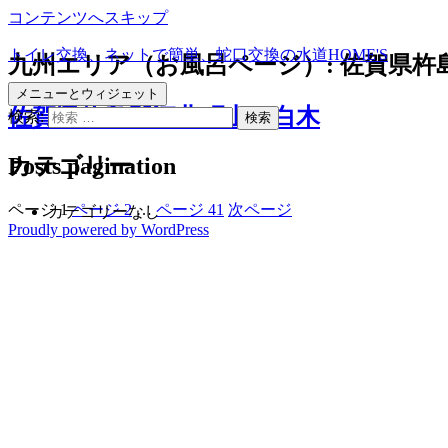
コンテンツへスキップ
トイレ交換、ネットで簡単、蛇口交換の水道HOME'S
九州エリア（お風呂ページ）:
佐賀県杵
メニューとウィジェット
佐賀県杵島郡江北町山口白木
検索:
Posts pagination
カテゴリー
ページ
1
ページ
2
…
ページ
41
次ページ
カテゴリーなし
Proudly powered by WordPress