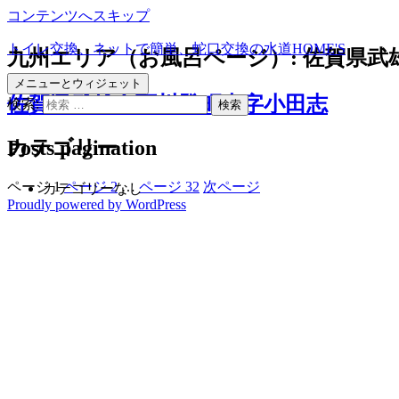
コンテンツへスキップ
トイレ交換、ネットで簡単、蛇口交換の水道HOME'S
九州エリア（お風呂ページ）:
佐賀県武
メニューとウィジェット
佐賀県武雄市西川登町大字小田志
検索:
Posts pagination
カテゴリー
ページ
1
ページ
2
…
ページ
32
次ページ
カテゴリーなし
Proudly powered by WordPress