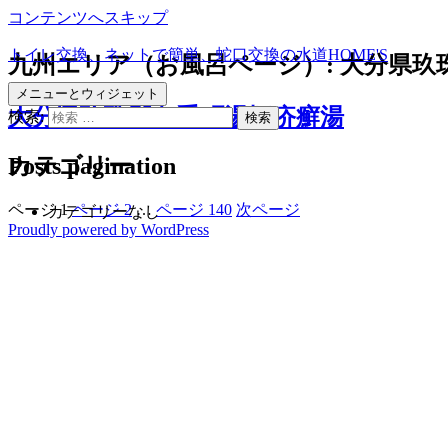
コンテンツへスキップ
トイレ交換、ネットで簡単、蛇口交換の水道HOME'S
九州エリア（お風呂ページ）:
大分県玖
メニューとウィジェット
大分県玖珠郡九重町湯坪疥癬湯
検索:
Posts pagination
カテゴリー
ページ
1
ページ
2
…
ページ
140
次ページ
カテゴリーなし
Proudly powered by WordPress