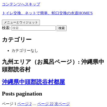
コンテンツへスキップ
トイレ交換、ネットで簡単、蛇口交換の水道HOME'S
メニューとウィジェット
検索:
カテゴリー
カテゴリーなし
九州エリア（お風呂ページ）:
沖縄県中
頭郡読谷村
沖縄県中頭郡読谷村都屋
Posts pagination
ページ
1
ページ
2
…
ページ
22
次ページ