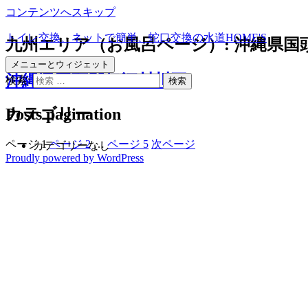
コンテンツへスキップ
トイレ交換、ネットで簡単、蛇口交換の水道HOME'S
九州エリア（お風呂ページ）:
沖縄県国
メニューとウィジェット
沖縄県国頭郡伊江村川平
検索:
Posts pagination
カテゴリー
ページ
1
ページ
2
…
ページ
5
次ページ
カテゴリーなし
Proudly powered by WordPress