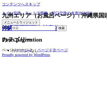
コンテンツへスキップ
トイレ交換、ネットで簡単、蛇口交換の水道HOME'S
九州エリア（お風呂ページ）:
沖縄県国
メニューとウィジェット
沖縄県国頭郡東村慶佐次
検索:
Posts pagination
カテゴリー
ページ
1
ページ
2
…
ページ
6
次ページ
カテゴリーなし
Proudly powered by WordPress