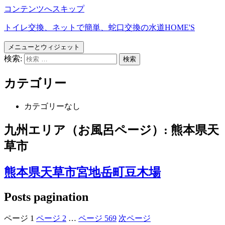
コンテンツへスキップ
トイレ交換、ネットで簡単、蛇口交換の水道HOME'S
メニューとウィジェット
検索:
カテゴリー
カテゴリーなし
九州エリア（お風呂ページ）:
熊本県天
草市
熊本県天草市宮地岳町豆木場
Posts pagination
ページ
1
ページ
2
…
ページ
569
次ページ