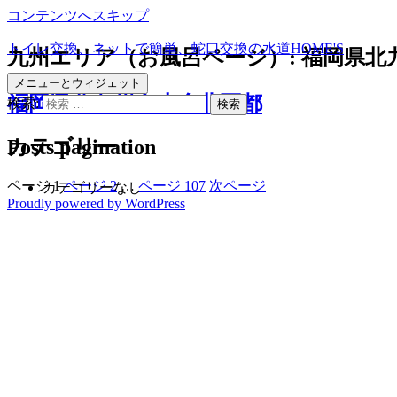
コンテンツへスキップ
トイレ交換、ネットで簡単、蛇口交換の水道HOME'S
九州エリア（お風呂ページ）:
福岡県北
メニューとウィジェット
福岡県北九州市小倉北区都
検索:
Posts pagination
カテゴリー
ページ
1
ページ
2
…
ページ
107
次ページ
カテゴリーなし
Proudly powered by WordPress