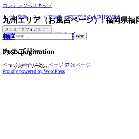
コンテンツへスキップ
トイレ交換、ネットで簡単、蛇口交換の水道HOME'S
九州エリア（お風呂ページ）:
福岡県福
メニューとウィジェット
福岡県福岡市西区吉武
検索:
Posts pagination
カテゴリー
ページ
1
ページ
2
…
ページ
67
次ページ
カテゴリーなし
Proudly powered by WordPress