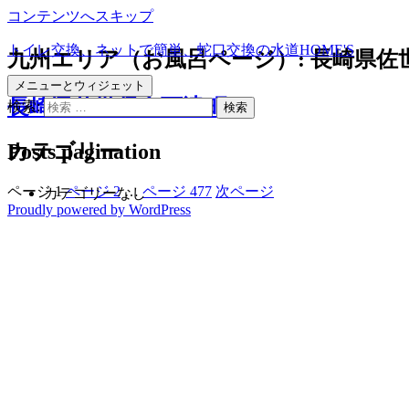
コンテンツへスキップ
トイレ交換、ネットで簡単、蛇口交換の水道HOME'S
九州エリア（お風呂ページ）:
長崎県佐
メニューとウィジェット
長崎県佐世保市万津町
検索:
Posts pagination
カテゴリー
ページ
1
ページ
2
…
ページ
477
次ページ
カテゴリーなし
Proudly powered by WordPress