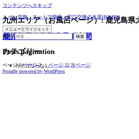
コンテンツへスキップ
トイレ交換、ネットで簡単、蛇口交換の水道HOME'S
九州エリア（お風呂ページ）:
鹿児島県
メニューとウィジェット
鹿児島県大島郡喜界町中間
検索:
Posts pagination
カテゴリー
ページ
1
ページ
2
…
ページ
32
次ページ
カテゴリーなし
Proudly powered by WordPress