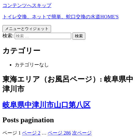
コンテンツへスキップ
トイレ交換、ネットで簡単、蛇口交換の水道HOME'S
メニューとウィジェット
検索:
カテゴリー
カテゴリーなし
東海エリア（お風呂ページ）:
岐阜県中
津川市
岐阜県中津川市山口第八区
Posts pagination
ページ
1
ページ
2
…
ページ
286
次ページ