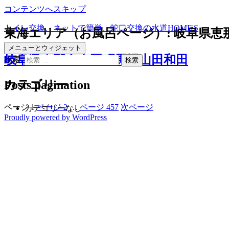
コンテンツへスキップ
トイレ交換、ネットで簡単、蛇口交換の水道HOME'S
東海エリア（お風呂ページ）:
岐阜県恵
メニューとウィジェット
岐阜県恵那市山岡町馬場山田和田
検索:
Posts pagination
カテゴリー
ページ
1
ページ
2
…
ページ
457
次ページ
カテゴリーなし
Proudly powered by WordPress