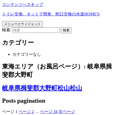
コンテンツへスキップ
トイレ交換、ネットで簡単、蛇口交換の水道HOME'S
メニューとウィジェット
検索:
カテゴリー
カテゴリーなし
東海エリア（お風呂ページ）:
岐阜県揖
斐郡大野町
岐阜県揖斐郡大野町松山松山
Posts pagination
ページ
1
ページ
2
…
ページ
34
次ページ