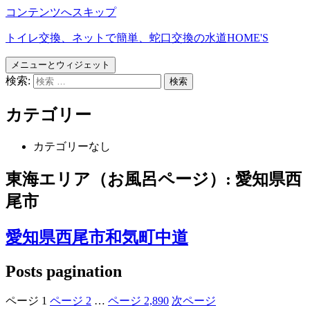
コンテンツへスキップ
トイレ交換、ネットで簡単、蛇口交換の水道HOME'S
メニューとウィジェット
検索:
カテゴリー
カテゴリーなし
東海エリア（お風呂ページ）:
愛知県西
尾市
愛知県西尾市和気町中道
Posts pagination
ページ
1
ページ
2
…
ページ
2,890
次ページ